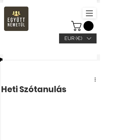
EUR (€)
Beitrag
Heti Szótanulás