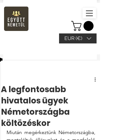
EUR (€)
Beitrag
A legfontosabb
hivatalos ügyek
Németországba
költözéskor
Miután megérkeztünk Németországba, 
megtaláltuk állásunkat és a megfelelő 