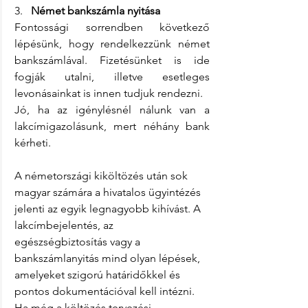
3.   
Német bankszámla nyitása
Fontossági sorrendben következő 
lépésünk, hogy rendelkezzünk német 
bankszámlával. Fizetésünket is ide 
fogják utalni, illetve esetleges 
levonásainkat is innen tudjuk rendezni. 
Jó, ha az igénylésnél nálunk van a 
lakcímigazolásunk, mert néhány bank 
kérheti. 
A németországi kiköltözés után sok 
magyar számára a hivatalos ügyintézés 
jelenti az egyik legnagyobb kihívást. A 
lakcímbejelentés, az 
egészségbiztosítás vagy a 
bankszámlanyitás mind olyan lépések, 
amelyeket szigorú határidőkkel és 
pontos dokumentációval kell intézni. 
Ha még a költözés tervezési 