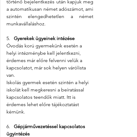
történő bejelentkezés után kapjuk meg 
a automatikusan német adószámot, ami 
szintén elengedhetetlen a német 
munkavállaláshoz.  
5.   
Gyerekek ügyeinek intézése
Óvodás korú gyermekünk esetén a 
helyi intézménybe kell jelentkezni, 
érdemes már előre felvenni velük a 
kapcsolatot, már sok helyen várólista 
van.
Iskolás gyermek esetén szintén a helyi 
iskolát kell megkeresni a beíratással 
kapcsolatos teendők miatt. Itt is 
érdemes lehet előre tájékoztatást 
kérnünk.
6.   
Gépjárművezetéssel kapcsolatos 
ügyintézés