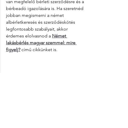
van megfelelő bérleti szerződésre és a 
bérbeadó igazolására is. Ha szeretnéd 
jobban megismerni a német 
albérletkeresés és szerződéskötés 
legfontosabb szabályait, akkor 
érdemes elolvasnod a 
Német 
lakásbérlés magyar szemmel: mire 
figyel
j?
 című cikkünket is.
Látható fejlődés, 