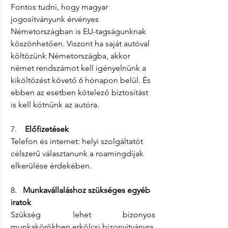
Fontos tudni, hogy magyar 
jogosítványunk érvényes 
Németországban is EU-tagságunknak 
köszönhetően. Viszont ha saját autóval 
költözünk Németországba, akkor 
német rendszámot kell igényelnünk a 
kiköltözést követő 6 hónapon belül. És 
ebben az esetben kötelező biztosítást 
is kell kötnünk az autóra.
7.   
 Előfizetések
Telefon és internet: helyi szolgáltatót 
célszerű választanunk a roamingdíjak 
elkerülése érdekében.
8.   
Munkavállaláshoz szükséges egyéb 
iratok
Szükség lehet bizonyos 
munkakörökben erkölcsi bizonyítványra, 