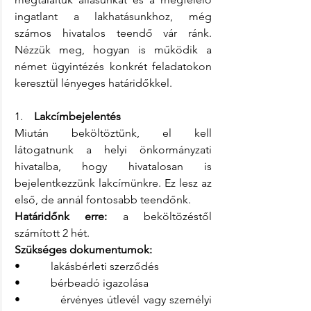
ingatlant a lakhatásunkhoz, még 
számos hivatalos teendő vár ránk. 
Nézzük meg, hogyan is működik a 
német ügyintézés konkrét feladatokon 
keresztül lényeges határidőkkel. 
1.    
Lakcímbejelentés
Miután beköltöztünk, el kell 
látogatnunk a helyi önkormányzati 
hivatalba, hogy hivatalosan is 
bejelentkezzünk lakcímünkre. Ez lesz az 
első, de annál fontosabb teendőnk.
Határidőnk erre:
 a beköltözéstől 
számított 2 hét.
Szükséges dokumentumok:
•           lakásbérleti szerződés
•           bérbeadó igazolása 
•           érvényes útlevél vagy személyi 