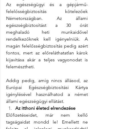
Az egészségügyi és a gépjármű-
felelősségbiztosítás kötelezőek 
Németországban. Az állami 
egészségbiztosítást a 30 órát 
meghaladó heti munkaidővel 
rendelkezőknek kell igényelniük. A 
magán felelősségbiztosítás pedig azért 
fontos, mert az előreláthatatlan károk 
kijavítása akár a teljes vagyonodat is 
felemésztheti.
Addig pedig, amíg nincs állásod, az 
Európai Egészségbiztosítási Kártya 
igénylésével használhatod a német 
állami egészségügyi ellátást.
Az itthoni életed elrendezése
Előfizetéseidet, már nem kellő 
tagságaidat mondd le! Emellett ne 
felejts el jelenlegi munkaadódtól 