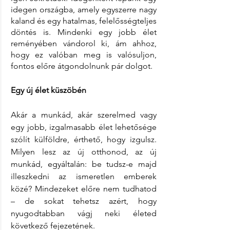
idegen országba, amely egyszerre nagy 
kaland és egy hatalmas, felelősségteljes 
döntés is. Mindenki egy jobb élet 
reményében vándorol ki, ám ahhoz, 
hogy ez valóban meg is valósuljon, 
fontos előre átgondolnunk pár dolgot.
Egy új élet küszöbén
Akár a munkád, akár szerelmed vagy 
egy jobb, izgalmasabb élet lehetősége 
szólít külföldre, érthető, hogy izgulsz. 
Milyen lesz az új otthonod, az új 
munkád, egyáltalán: be tudsz-e majd 
illeszkedni az ismeretlen emberek 
közé? Mindezeket előre nem tudhatod 
– de sokat tehetsz azért, hogy 
nyugodtabban vágj neki életed 
következő fejezetének.