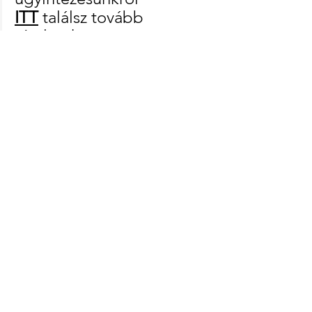
ITT
 találsz tovább 
részleteket. 
Német adóbevallás 
készítéssel kapcsolatos 
ügyintézéshez, 
keress 
minket bátran
! 
HAVI kezdő / újrakezdő 
online kurzus  | Sprachkurs
Jetzt kaufen