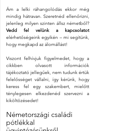
Ám a lelki ráhangolódás ekkor még 
mindig hátravan. Szeretnéd ellenőrizni, 
jelenleg milyen szinten állsz németből? 
Vedd fel velünk a kapcsolatot
elérhetőségeink egyikén – mi segítünk, 
hogy megkapd az álomállást!
Viszont felhívjuk figyelmedet, hogy a 
cikkben olvasott információk 
tájékoztató jellegűek, nem tudunk értük 
felelősséget vállalni, így kérünk, hogy 
keress fel egy szakembert, mielőtt 
ténylegesen elkezdenéd szervezni a 
kiköltözésedet!
Németországi családi 
pótlékkal 
ügyintézésünkről 