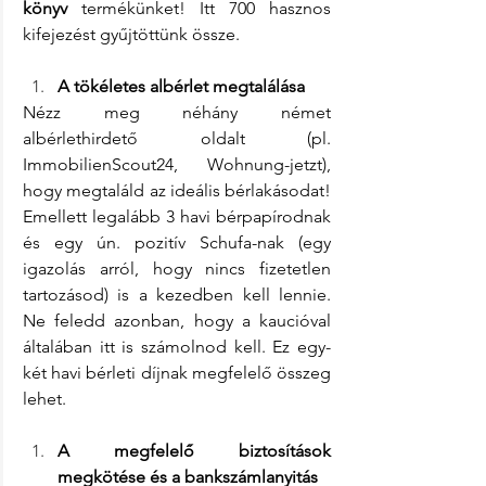
könyv
 termékünket! Itt 700 hasznos 
kifejezést gyűjtöttünk össze.
A tökéletes albérlet megtalálása
Nézz meg néhány német 
albérlethirdető oldalt (pl. 
ImmobilienScout24, Wohnung-jetzt), 
hogy megtaláld az ideális bérlakásodat! 
Emellett legalább 3 havi bérpapírodnak 
és egy ún. pozitív Schufa-nak (egy 
igazolás arról, hogy nincs fizetetlen 
tartozásod) is a kezedben kell lennie. 
Ne feledd azonban, hogy a kaucióval 
általában itt is számolnod kell. Ez egy-
két havi bérleti díjnak megfelelő összeg 
lehet.
A megfelelő biztosítások 
megkötése és a bankszámlanyitás