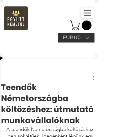
EUR (€)
Beitrag
Teendők
Németországba
költözéshez: útmutató
munkavállalóknak
A teendők Németországba költözéshez 
igen sokrétűek. Idegenként lépünk egy 