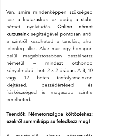
Van, amire mindenképpen szükséged 
lesz a kiutazáskor: ez pedig a stabil 
német nyelvtudás. 
Online német 
kurzusaink
 segítségével pontosan arról 
a szintről kezdheted a tanulást, ahol 
jelenleg állsz. Akár már egy hónapon 
belül magabiztosabban beszélhetsz 
németül – mindezt otthonod 
kényelméből, heti 2 x 2 órában. A 8, 10 
vagy 12 hetes tanfolyamainkon 
kiejtésed, beszédértésed és 
íráskészséged is magasabb szintre 
emelheted.
Teendők Németországba költözéshez: 
ezekről semmiképp se feledkezz meg!
A megfelelő, alapos némettudás 