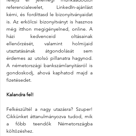
referencialevelet, LinkedIn-ajánlást 
kérni, és fordíttasd le bizonyítványaidat 
is. Az erkölcsi bizonyítványt is hasznos 
még itthon megigényelned, online. A 
házi kedvenceid oltásainak 
ellenőrzését, valamint holmijaid 
utaztatásának átgondolását sem 
érdemes az utolsó pillanatra hagynod. 
A németországi bankszámlanyitásról is 
gondoskodj, ahová kaphatod majd a 
fizetésedet.
Kalandra fel!
Felkészültél a nagy utazásra? Szuper! 
Cikkünket áttanulmányozva tudod, mik 
a főbb teendők Németországba 
költözéshez.