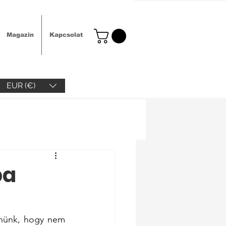
Magazin
Kapcsolat
EUR (€)
ba
lnünk, hogy nem 