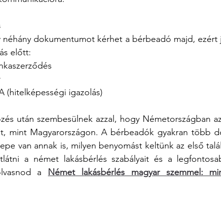
s
ogy néhány dokumentumot kérhet a bérbeadó majd, ezért j
ás előtt:
munkaszerződés
r
FA (hitelképességi igazolás)
özés után szembesülnek azzal, hogy Németországban az 
et, mint Magyarországon. A bérbeadók gyakran több d
epe van annak is, milyen benyomást keltünk az első talá
látni a német lakásbérlés szabályait és a legfontosab
olvasnod a 
Német lakásbérlés magyar szemmel: mire