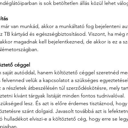
ndéglátóiparban is sok betöltetlen állás közül lehet válog
ítás
a már van munkád, akkor a munkáltató fog bejelenteni au
sz TB kártyád és egészségbiztosításod. Viszont, ha még
, akkor magadnak kell bejelentkezned, de akkor is ez a sz
z Németországban.
öztető céggel
m saját autóddal, hanem költöztető céggel szeretnéd meg
 felvenned velük a kapcsolatot a szükséges egyeztetés
 a részletek átbeszélésén túl szerződéskötésre, mely tar
ztetni kívánt tárgyak listáját minden fontos tudnivalóval. 
 szükséged lesz. És azt is előre érdemes tisztáznod, hogy
tetésre szánt dolgaid. Javasolt továbbá azt is lefektetn
 hulladékot elviszi-e a költöztető cég, hogy erre se le
pjaiban.