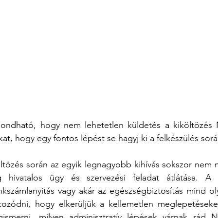
ndható, hogy nem lehetetlen küldetés a kiköltözés 
t, hogy egy fontos lépést se hagyj ki a felkészülés sorá
ltözés során az egyik legnagyobb kihívás sokszor nem m
hivatalos ügy és szervezési feladat átlátása. A l
kszámlanyitás vagy akár az egészségbiztosítás mind olya
kozódni, hogy elkerüljük a kellemetlen meglepetéseket
ismerni, milyen adminisztratív lépések várnak rád N