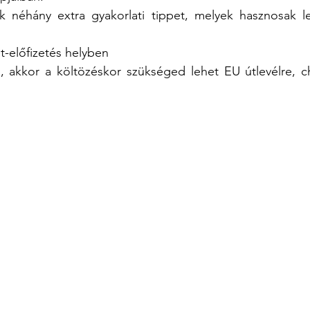
 néhány extra gyakorlati tippet, melyek hasznosak l
et-előfizetés helyben
d, akkor a költözéskor szükséged lehet EU útlevélre, ch