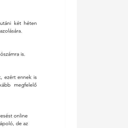
táni két héten 
azolására.
ószámra is.
 ezért ennek is 
kább megfelelő 
esést online 
ápoló, de az 