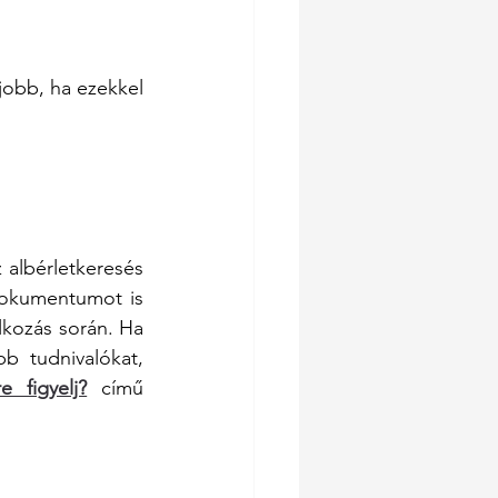
obb, ha ezekkel 
albérletkeresés 
okumentumot is 
lkozás során. Ha 
b tudnivalókat, 
 figyelj?
 című 