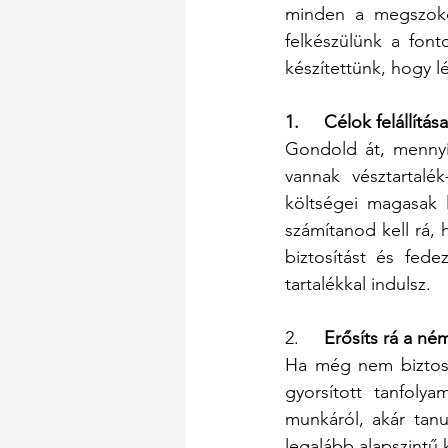
minden a megszokot
felkészülünk a fonto
készítettünk, hogy l
1.     Célok felállítása
Gondold át, mennyi 
vannak vésztartalé
költségei magasak 
számítanod kell rá, 
biztosítást és fede
tartalékkal indulsz.
2.   
  Erősíts rá a n
Ha még nem biztosa
gyorsított tanfoly
munkáról, akár tan
legalább alapszintű