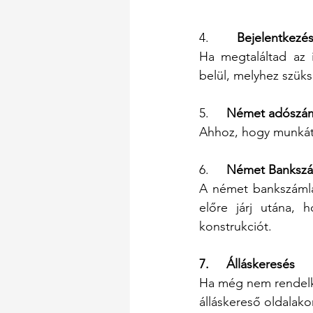
4.       
 Bejelentkezé
Ha megtaláltad az 
belül, melyhez szüks
5.     
Német adószá
Ahhoz, hogy munkát 
6.     
Német Bankszám
A német bankszámla 
előre járj utána, 
konstrukciót.
7.     Álláskeresés     
Ha még nem rendelkez
álláskereső oldalak