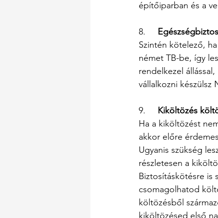
építőiparban és a ve
8.   
  Egészségbiztos
Szintén kötelező, h
német TB-be, így le
rendelkezel állással
vállalkozni készüls
9.     
Kiköltözés költ
Ha a kiköltözést ne
akkor előre érdemes
Ugyanis szükség lesz
részletesen a kiköltö
Biztosításkötésre is
csomagolhatod költöz
költözésből származó
kiköltözésed első na