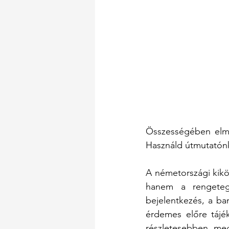
Összességében elmo
Használd útmutatónka
A németországi kikö
hanem a rengeteg 
bejelentkezés, a ban
érdemes előre tájé
részletesebben meg