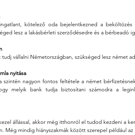
s
ingatlant, kötelező oda bejelentkezned a beköltözés u
éged lesz a lakásbérleti szerződésedre és a bérbeadó ig
m
tudj vállalni Németországban, szükséged lesz német ad
la nyitása
szintén nagyon fontos feltétele a német bérfizetésnek,
hogy melyik bank tudja biztosítani számodra a legin
 
el állással, akkor még itthonról el tudod kezdeni a ker
on. Még mindig hiányszakmák között szerepel például az 