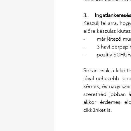
3.    
 Ingatlankeresé
Készülj fel arra, h
előre készülsz kiutaz
-        már létező 
-        3 havi bérpapí
-        pozitív SCHU
Sokan csak a kikölt
jóval nehezebb leh
kérnek, és nagy szer
szeretnéd jobban át
akkor érdemes el
cikkünket is.