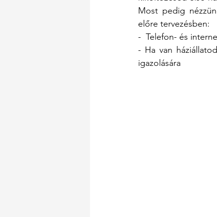
Most pedig nézzünk
előre tervezésben: 
-  Telefon- és intern
- Ha van háziállato
igazolására