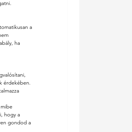
atni.
tomatikusan a 
 nem 
abály, ha 
valósítani, 
ek érdekében. 
talmazza 
 mibe 
i, hogy a 
gyen gondod a 