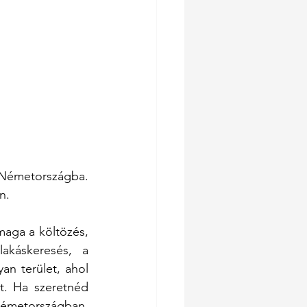
Németországba. 
n. 
aga a költözés, 
akáskeresés, a 
n terület, ahol 
. Ha szeretnéd 
émetországban, 