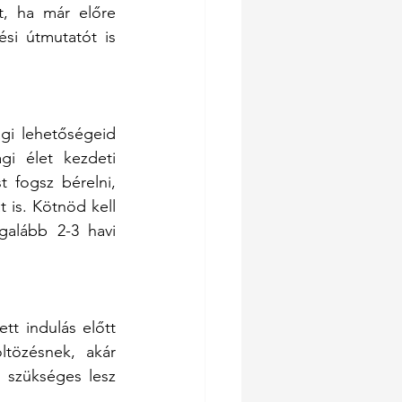
, ha már előre 
ési útmutatót is 
gi lehetőségeid 
i élet kezdeti 
fogsz bérelni, 
 is. Kötnöd kell 
galább 2-3 havi 
 indulás előtt 
tözésnek, akár 
szükséges lesz 