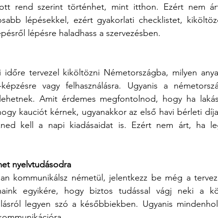
t rend szerint történhet, mint itthon. Ezért nem árt
sabb lépésekkel, ezért gyakorlati checklistet, kiköltöz
épésről lépésre haladhass a szervezésben.
időre tervezel kiköltözni Németországba, milyen anya
k-képzésre vagy felhasználásra. Ugyanis a németország
lehetnek. Amit érdemes megfontolnod, hogy ha lakást 
hogy kauciót kérnek, ugyanakkor az első havi bérleti díjat
zned kell a napi kiadásaidat is. Ezért nem árt, ha le
émet nyelvtudásodra
n kommunikálsz németül, jelentkezz be még a tervezett
amaink egyikére, hogy biztos tudással vágj neki a köl
ulásról legyen szó a későbbiekben. Ugyanis mindenhol 
 kommunikációra.