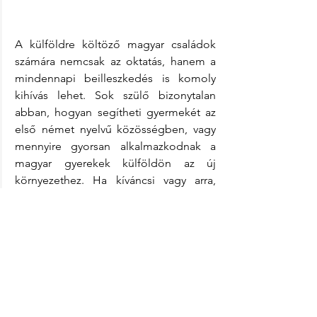
A külföldre költöző magyar családok 
számára nemcsak az oktatás, hanem a 
mindennapi beilleszkedés is komoly 
kihívás lehet. Sok szülő bizonytalan 
abban, hogyan segítheti gyermekét az 
első német nyelvű közösségben, vagy 
mennyire gyorsan alkalmazkodnak a 
magyar gyerekek külföldön az új 
környezethez. Ha kíváncsi vagy arra, 
milyen tapasztalatokról számolnak be 
más magyar családok az osztrák 
rendszerrel kapcsolatban, akkor 
érdemes elolvasnod a 
Milyen az osztrák 
óvoda? Tapasztalatok magyar 
családoktól
 című összehasonlító 
cikkünket is.