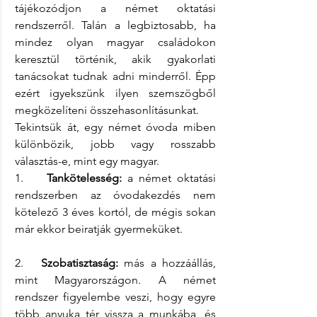
tájékozódjon a német oktatási 
rendszerről. Talán a legbiztosabb, ha 
mindez olyan magyar családokon 
keresztül történik, akik gyakorlati 
tanácsokat tudnak adni minderről. Épp 
ezért igyekszünk ilyen szemszögből 
megközelíteni összehasonlításunkat. 
Tekintsük át, egy német óvoda miben 
különbözik, jobb vagy rosszabb 
választás-e, mint egy magyar.  
1.    
Tankötelesség:
 a német oktatási 
rendszerben az óvodakezdés nem 
kötelező 3 éves kortól, de mégis sokan 
már ekkor beiratják gyermeküket.
2.   
Szobatisztaság:
 más a hozzáállás, 
mint Magyarországon. A német 
rendszer figyelembe veszi, hogy egyre 
több anyuka tér vissza a munkába, és 