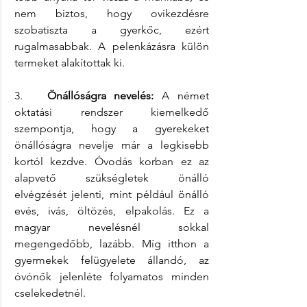
nem biztos, hogy ovikezdésre 
szobatiszta a gyerkőc, ezért 
rugalmasabbak. A pelenkázásra külön 
termeket alakítottak ki. 
3.   
Önállóságra nevelés:
 A német 
oktatási rendszer kiemelkedő 
szempontja, hogy a gyerekeket 
önállóságra nevelje már a legkisebb 
kortól kezdve. Óvodás korban ez az 
alapvető szükségletek önálló 
elvégzését jelenti, mint például önálló 
evés, ivás, öltözés, elpakolás. Ez a 
magyar nevelésnél sokkal 
megengedőbb, lazább. Míg itthon a 
gyermekek felügyelete állandó, az 
óvónők jelenléte folyamatos minden 
cselekedetnél.