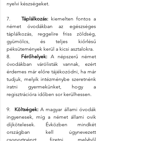
nyelvi készségeket.
7.    
Táplálkozás:
 kiemelten fontos a 
német óvodákban az egészséges 
táplálkozás, reggelire friss zöldség, 
gyümölcs, és teljes kiőrlésű 
péksütemények kerül a kicsi asztalokra.
8.   
Férőhelyek:
 A népszerű német 
óvodákban várólisták vannak, ezért 
érdemes már előre tájékozódni, ha már 
tudjuk, melyik intézménybe szeretnénk 
iratni gyermekünket, hogy a 
regisztrációra időben sor kerülhessen.
9.  
Költségek:
 A magyar állami óvodák 
ingyenesek, míg a német állami ovik 
díjkötelesek. Évközben mindkét 
országban kell úgynevezett 
csoportpénzt fizetni, melyből 