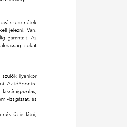
hová szeretnétek 
ll jelezni. Van, 
 garantált. Az 
almasság sokat 
szülők ilyenkor 
i. Az időpontra 
lakcímigazolás, 
m vizsgáztat, és 
nék őt is látni, 