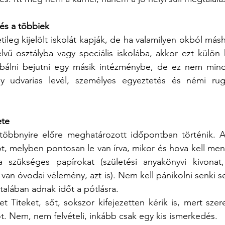
 és a többiek
ileg kijelölt iskolát kapják, de ha valamilyen okból más
elvű osztályba vagy speciális iskolába, akkor ezt külön ke
bálni bejutni egy másik intézménybe, de ez nem mindig
gy udvarias levél, személyes egyeztetés és némi rug
ete
többnyire előre meghatározott időpontban történik. A 
, melyben pontosan le van írva, mikor és hova kell menn
 szükséges papírokat (születési anyakönyvi kivonat, 
 van óvodai vélemény, azt is). Nem kell pánikolni senki se
ltalában adnak időt a pótlásra.
t Titeket, sőt, sokszor kifejezetten kérik is, mert szeret
ót. Nem, nem felvételi, inkább csak egy kis ismerkedés. 