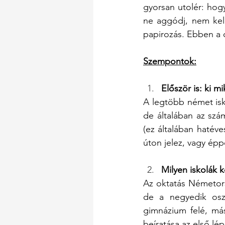
gyorsan utolér: hog
ne aggódj, nem kell
papirozás. Ebben a 
Szempontok:
Először is: ki mi
A legtöbb német isko
de általában az szá
(ez általában hatéve
úton jelez, vagy épp
Milyen iskolák k
Az oktatás Németors
de a negyedik oszt
gimnázium felé, más
beíratása az első lép