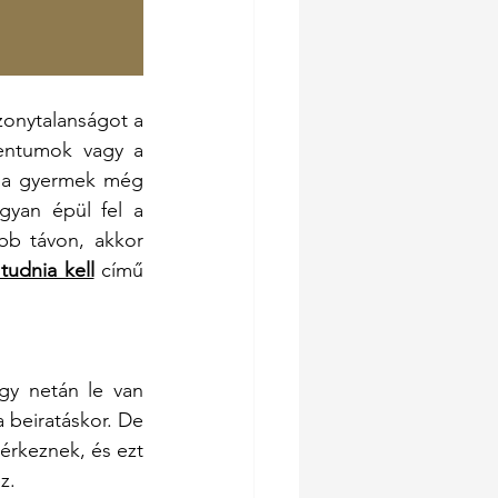
zonytalanságot a 
entumok vagy a 
a a gyermek még 
yan épül fel a 
b távon, akkor 
 tudnia kell
 című 
y netán le van 
 beiratáskor. De 
érkeznek, és ezt 
z.