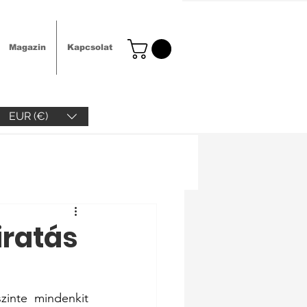
Magazin
Kapcsolat
EUR (€)
iratás
inte mindenkit 