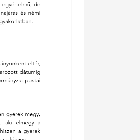
 egyértelmű, de 
najárás és némi 
gyakorlatban.
ányonként eltér, 
ározott dátumig 
ormányzat postai 
 
en gyerek megy, 
, aki elmegy a 
hiszen a gyerek 
sa a lényeg.