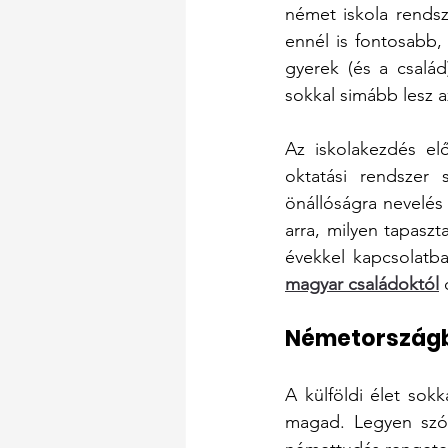
német iskola rendsz
ennél is fontosabb,
gyerek (és a család
sokkal simább lesz a
Az iskolakezdés el
oktatási rendszer 
önállóságra nevelés
arra, milyen tapasz
évekkel kapcsolatb
magyar családoktól
 
Németországb
A külföldi élet sok
magad. Legyen szó m