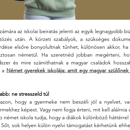
ámára az iskolai beiratás jelenti az egyik legnagyobb bi
özés után. A körzeti szabályok, a szükséges dokum
rdése elsőre bonyolultnak tűnhet, különösen akkor, h
tosan németül. Ha szeretnéd jobban megérteni, hog
dszer és mire számíthatnak a magyar családok hosszab
 a 
Német gyerekek iskolája: amit egy magyar szülőnek
abb: ne stresszeld túl
azon, hogy a gyermeke nem beszéli jól a nyelvet, vag
mekhez képest. Vagy nem fogja érteni, mit kell aláírnia a
bb német iskola tudja, hogy a diákok különböző háttérrel 
. Sőt, sok helyen külön nyelvi támogatást kérhetünk ehhe