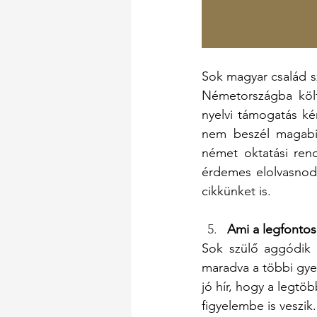
Sok magyar család sz
Németországba költ
nyelvi támogatás ké
nem beszél magabiz
német oktatási ren
érdemes elolvasnod
cikkünket is.
Ami a legfontos
Sok szülő aggódik 
maradva a többi gyer
jó hír, hogy a legtö
figyelembe is veszik