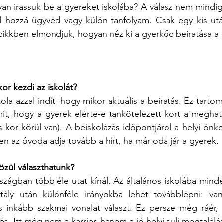
yan irassuk be a gyereket iskolába? A válasz nem mindig
 hozzá ügyvéd vagy külön tanfolyam. Csak egy kis utá
cikkben elmondjuk, hogyan néz ki a gyerkőc beiratása a 
kor kezdi az iskolát?
la azzal indít, hogy mikor aktuális a beiratás. Ez tartom
mít, hogy a gyerek elérte-e tankötelezett kort a meghat
s kor körül van). A beiskolázás időpontjáról a helyi önk
en az óvoda adja tovább a hírt, ha már oda jár a gyerek. 
özül választhatunk?
zágban többféle utat kínál. Az általános iskolába mind
ály után különféle irányokba lehet továbblépni: van
 inkább szakmai vonalat választ. Ez persze még ráér, 
és. Itt még nem a karrier, hanem a jó helyi suli megtalálá