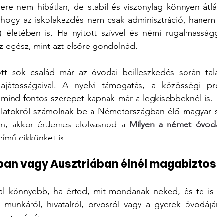
ere nem hibátlan, de stabil és viszonylag könnyen átlát
 hogy az iskolakezdés nem csak adminisztráció, hanem e
) életében is. Ha nyitott szívvel és némi rugalmasságg
z egész, mint azt elsőre gondolnád.
őtt sok család már az óvodai beilleszkedés során talá
sajátosságaival. A nyelvi támogatás, a közösségi p
 mind fontos szerepet kapnak már a legkisebbeknél is. H
talatokról számolnak be a Németországban élő magyar s
an, akkor érdemes elolvasnod a 
Milyen a német óvoda?
című cikkünket is.
an vagy Ausztriában élnél magabizto
kal könnyebb, ha érted, mit mondanak neked, és te is k
unkáról, hivatalról, orvosról vagy a gyerek óvodájár