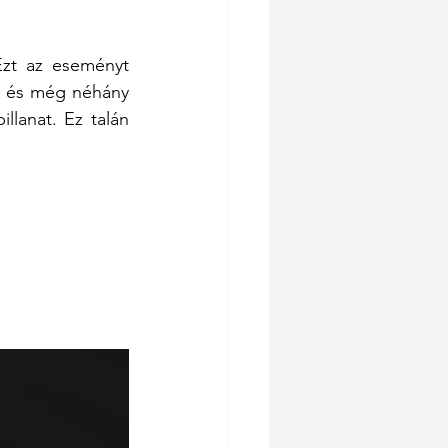
zt az eseményt 
s és még néhány 
lanat. Ez talán 