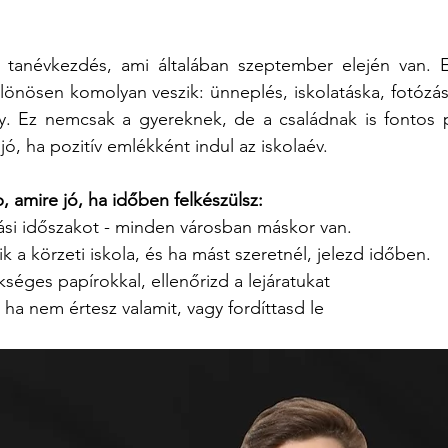
n tanévkezdés, ami általában szeptember elején van. E
nösen komolyan veszik: ünneplés, iskolatáska, fotózá
y. Ez nemcsak a gyereknek, de a családnak is fontos pil
 jó, ha pozitív emlékként indul az iskolaév.
 amire jó, ha időben felkészülsz:
tási időszakot - minden városban máskor van.
ik a körzeti iskola, és ha mást szeretnél, jelezd időben.
ükséges papírokkal, ellenőrizd a lejáratukat 
ha nem értesz valamit, vagy fordíttasd le