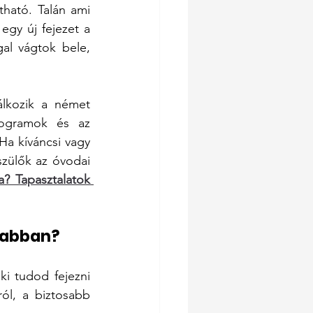
ható. Talán ami 
gy új fejezet a 
al vágtok bele, 
lkozik a német 
rogramok és az 
a kíváncsi vagy 
zülők az óvodai 
 Tapasztalatok 
sabban?
i tudod fejezni 
ól, a biztosabb 