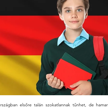
szágban elsőre talán szokatlannak tűnhet, de hamar 