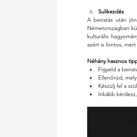
Sulikezdés 
A beiratás után jö
Németországban külö
kulturális hagyomán
azért is fontos, mert
Néhány hasznos tipp,
Figyeld a beira
Ellenőrizd, mely
Készülj fel a sz
Inkább kérdezz, 