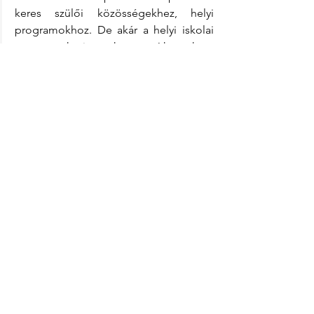
keres szülői közösségekhez, helyi 
programokhoz. De akár a helyi iskolai 
szervezetek is sokat segíthetnek a 
beilleszkedés zökkenőmentessé 
tételéhez.
A németországi iskolakezdés és 
beiratkozás sokszor jóval összetettebb 
folyamat, mint azt elsőre gondolnánk. 
A dokumentumok, a körzeti szabályok 
vagy akár az évközi iskolaváltás kérdése 
is rengeteg bizonytalanságot okozhat a 
szülőknek. Ha szeretnéd lépésről 
lépésre átlátni a legfontosabb 
tudnivalókat és a gyakorlati teendőket, 
akkor érdemes elolvasnod a 
Hogyan 
működik az iskolai beiratás 
Németországban?
című részletes 
útmutatónkat is.