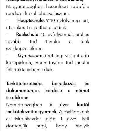
Magyarországhoz hasonlóan többféle 
rendszer közül lehet választani.
-       
Hauptschule:
 9-10. évfolyamig tart, 
itt szakmát sajátíthat el a diák
-       
Realschule
: 10. évfolyamnál zárul és 
tovább tud tanulni a diák 
szakképzésekben
-      
Gymnasium: 
érettségi vizsgát adó 
középiskola, innen tovább tud tanulni 
felsőoktatásban a diák.
Tankötelezettség, beiratkozás és 
dokumentumok kérdése a német 
iskolákban
Németországban 
6 éves kortól 
tankötelezett a gyermek
. A családoknak 
az iskolakezdés előtt 1 évvel kell 
dönteniük arról, hogy melyik 