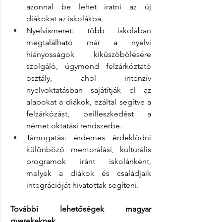
azonnal be lehet iratni az új 
diákokat az iskolákba.
Nyelvismeret: több iskolában 
megtalálható már a nyelvi 
hiányosságok kiküszöbölésére 
szolgáló, úgymond felzárkóztató 
osztály, ahol intenzív 
nyelvoktatásban sajátítják el az 
alapokat a diákok, ezáltal segítve a 
felzárkózást, beilleszkedést a 
német oktatási rendszerbe. 
Támogatás: érdemes érdeklődni 
különböző mentorálási, kulturális 
programok iránt iskolánként, 
melyek a diákok és családjaik 
integrációját hivatottak segíteni.
További lehetőségek magyar 
gyerekeknek