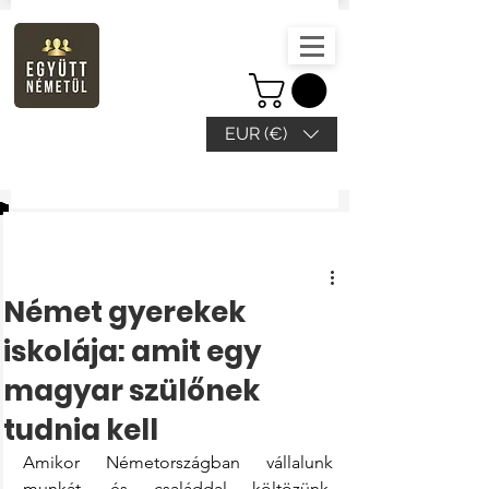
EUR (€)
Beitrag
Német gyerekek
iskolája: amit egy
magyar szülőnek
tudnia kell
Amikor Németországban vállalunk 
munkát, és családdal költözünk, 