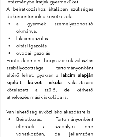
intézménybe iratják gyermeküket.
A beiratkozáshoz általában szükséges 
dokumentumok a következők:
a gyermek személyazonosító 
okmánya,
lakcímigazolás
oltási igazolás 
óvodai igazolás
Fontos kiemelni, hogy az iskolaválasztás 
szabályozottsága tartományonként 
eltérő lehet, gyakran a 
lakcím alapján 
kijelölt körzeti iskola
 választására 
kötelezett a szülő, de kérhető 
áthelyezés másik iskolába is.
Van lehetőség évközi iskolakezdésre is
Beiratkozás: Tartományonként 
eltérőek a szabályok erre 
vonatkozóan, de jellemzően 