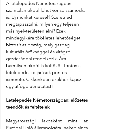
A letelepedés Németországban 
számtalan okból lehet vonzó számodra 
is. Új munkát keresel? Szeretnéd 
megtapasztalni, milyen egy teljesen 
más nyelvterületen élni? Ezek 
mindegyikére tökéletes lehetőséget 
biztosít az ország, mely gazdag 
kulturális örökséggel és virágzó 
gazdasággal rendelkezik. Ám 
bármilyen okból is költözöl, fontos a 
letelepedési eljárások pontos 
ismerete. Cikkünkben ezekhez kapsz 
egy átfogó útmutatást!
Letelepedés Németországban: előzetes 
teendők és feltételek
Magyarországi lakosként mint az 
Európai Unió állampolgára, neked sincs 