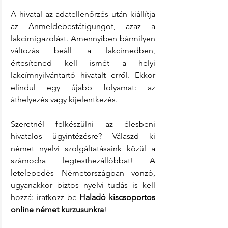
A hivatal az adatellenőrzés után kiállítja 
az Anmeldebestätigungot, azaz a 
lakcímigazolást. Amennyiben bármilyen 
változás beáll a lakcímedben, 
értesítened kell ismét a helyi 
lakcímnyilvántartó hivatalt erről. Ekkor 
elindul egy újabb folyamat: az 
áthelyezés vagy kijelentkezés.
Szeretnél felkészülni az élesbeni 
hivatalos ügyintézésre? Válaszd ki 
német nyelvi szolgáltatásaink közül a 
számodra legtesthezállóbbat! A 
letelepedés Németországban vonzó, 
ugyanakkor biztos nyelvi tudás is kell 
hozzá: iratkozz be 
Haladó kiscsoportos 
online német kurzusunkra
!