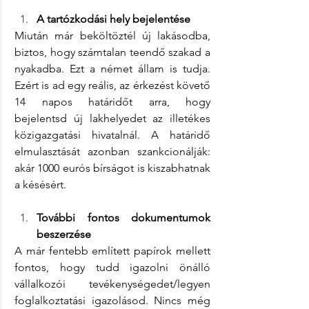
A tartózkodási hely bejelentése
Miután már beköltöztél új lakásodba, 
biztos, hogy számtalan teendő szakad a 
nyakadba. Ezt a német állam is tudja. 
Ezért is ad egy reális, az érkezést követő 
14 napos határidőt arra, hogy 
bejelentsd új lakhelyedet az illetékes 
közigazgatási hivatalnál. A határidő 
elmulasztását azonban szankcionálják: 
akár 1000 eurós bírságot is kiszabhatnak 
a késésért.
További fontos dokumentumok 
beszerzése
A már fentebb említett papírok mellett 
fontos, hogy tudd igazolni önálló 
vállalkozói tevékenységedet/legyen 
foglalkoztatási igazolásod. Nincs még 