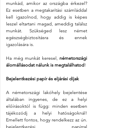
munkád, amikor az országba érkezel? 
Ez esetben a megtakarítási számláddal 
kell igazolnod, hogy addig is képes 
leszel eltartani magad, ameddig találsz 
munkát. Szükséged lesz német 
egészségbiztosításra és ennek 
igazolására is.
Ha még munkát keresel, 
németországi 
álomállásodat nálunk is megtalálhatod
!
Bejelentkezési papír és eljárási díjak
A németországi lakóhely bejelentése 
általában ingyenes, de ez a helyi 
előírásoktól is függ: minden esetben 
tájékozódj a helyi hatóságoknál! 
Emellett fontos, hogy rendelkezz az ún. 
bejelentkezési papírral 