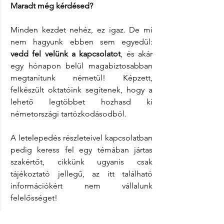
Maradt még kérdésed?
Minden kezdet nehéz, ez igaz. De mi 
nem hagyunk ebben sem egyedül: 
vedd fel velünk a kapcsolatot
, és akár 
egy hónapon belül magabiztosabban 
megtanítunk németül! Képzett, 
felkészült oktatóink segítenek, hogy a 
lehető legtöbbet hozhasd ki 
németországi tartózkodásodból.
A letelepedés részleteivel kapcsolatban 
pedig keress fel egy témában jártas 
szakértőt, cikkünk ugyanis csak 
tájékoztató jellegű, az itt található 
információkért nem vállalunk 
felelősséget!
Németországi családi pótlékkal 