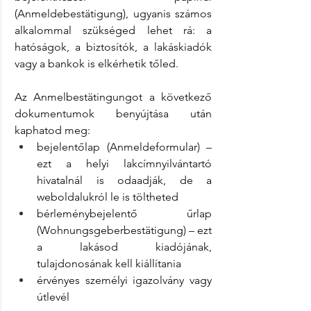
(Anmeldebestätigung), ugyanis számos 
alkalommal szükséged lehet rá: a 
hatóságok, a biztosítók, a lakáskiadók 
vagy a bankok is elkérhetik tőled.
Az Anmelbestätingungot a következő 
dokumentumok benyújtása után 
kaphatod meg:
bejelentőlap (Anmeldeformular) – 
ezt a helyi lakcímnyilvántartó 
hivatalnál is odaadják, de a 
weboldalukról le is töltheted
bérleménybejelentő űrlap 
(Wohnungsgeberbestätigung) – ezt 
a lakásod kiadójának, 
tulajdonosának kell kiállítania
érvényes személyi igazolvány vagy 
útlevél