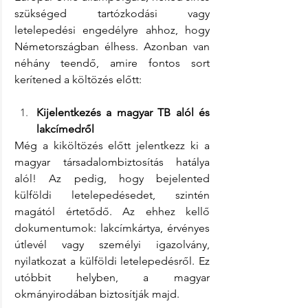
szükséged tartózkodási vagy 
letelepedési engedélyre ahhoz, hogy 
Németországban élhess. Azonban van 
néhány teendő, amire fontos sort 
kerítened a költözés előtt:
Kijelentkezés a magyar TB alól és 
lakcímedről
Még a kiköltözés előtt jelentkezz ki a 
magyar társadalombiztosítás hatálya 
alól! Az pedig, hogy bejelented 
külföldi letelepedésedet, szintén 
magától értetődő. Az ehhez kellő 
dokumentumok: lakcímkártya, érvényes 
útlevél vagy személyi igazolvány, 
nyilatkozat a külföldi letelepedésről. Ez 
utóbbit helyben, a magyar 
okmányirodában biztosítják majd.