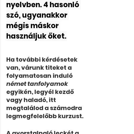
nyelvben. 4 hasonló 
szó, ugyanakkor 
mégis máskor 
használjuk őket.
Ha további kérdésetek 
van, várunk titeket a 
folyamatosan induló 
német tanfolyamok
egyikén, legyél kezdő 
vagy haladó, itt 
megtalálod a számodra 
legmegfelelőbb kurzust.
A gyorstalpaló leckét a 