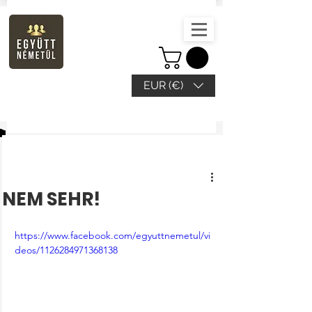
EUR (€)
Beitrag
NEM SEHR!
https://www.facebook.com/egyuttnemetul/vi
deos/1126284971368138