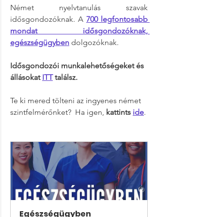
Német nyelvtanulás szavak 
idősgondozóknak. A 
700 legfontosabb 
mondat idősgondozóknak, 
egészségügyben
 dolgozóknak.
Idősgondozói munkalehetőségeket és 
állásokat 
ITT
 találsz.
Te ki mered tölteni az ingyenes német 
szintfelmérőnket?  Ha igen, 
kattints 
ide
. 
Egészségügyben 