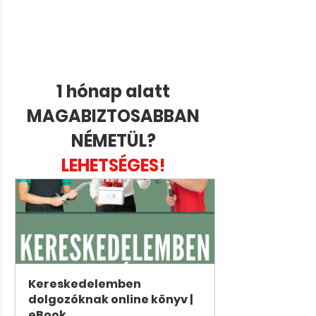
1 hónap alatt 
MAGABIZTOSABBAN 
NÉMETÜL? 
LEHETSÉGES! 
Kereskedelemben 
dolgozóknak online könyv | 
eBook