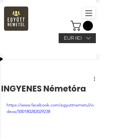
EUR (€)
Beitrag
INGYENES Németóra
https://www.facebook.com/egyuttnemetul/vi
deos/500180282029238