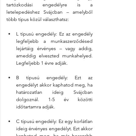
tartózkodási engedélyre is a 
letelepedéshez Svájcban – amelyből 
több típus közül választhatsz:
L típusú engedély: Ez az engedély 
legfeljebb a munkaszerződésed 
lejártáig érvényes – vagy addig, 
ameddig elveszted munkahelyed. 
Legfeljebb 1 évre adják.
B típusú engedély: Ezt az 
engedélyt akkor kaphatod meg, ha 
határozatlan ideig Svájcban 
dolgoznál. 1-5 év közötti 
időtartamra adják.
C típusú engedély: Ez egy korlátlan 
ideig érvényes engedélyt. Ezt akkor 
kaphatod meg, ha már hosszabb 