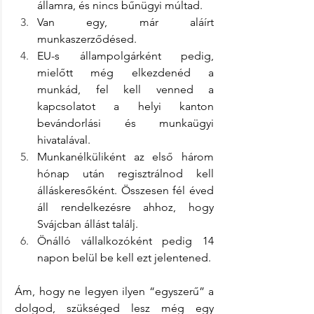
államra, és nincs bűnügyi múltad.
Van egy, már aláírt 
munkaszerződésed.
EU-s állampolgárként pedig, 
mielőtt még elkezdenéd a 
munkád, fel kell venned a 
kapcsolatot a helyi kanton 
bevándorlási és munkaügyi 
hivatalával.
Munkanélküliként az első három 
hónap után regisztrálnod kell 
álláskeresőként. Összesen fél éved 
áll rendelkezésre ahhoz, hogy 
Svájcban állást találj.
Önálló vállalkozóként pedig 14 
napon belül be kell ezt jelentened.
Ám, hogy ne legyen ilyen “egyszerű” a 
dolgod, szükséged lesz még egy 