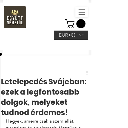
EUR (€)
Beitrag
Letelepedés Svájcban:
ezek a legfontosabb
dolgok, melyeket
tudnod érdemes!
Hegyek, amerre csak a szem ellát, 
nyugalom és egy lassabb életstílus: a 