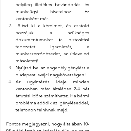
helyileg illetékes bevándorlási és 
munkaügyi hivatalhoz! Ez 
kantonként más.
Töltsd ki a kérelmet, és csatold 
hozzájuk a szükséges 
dokumentumokat (a biztosítási 
fedezetet igazolását, a 
munkaszerződésedet, az útleveled 
másolatát)!
Nyújtsd be az engedélyigénylést a 
budapesti svájci nagykövetségen!
Az ügyintézés ideje minden 
kantonban más: általában 2-4 hét 
átfutási időre számíthatsz. Ha bármi 
probléma adódik az igényléseddel, 
telefonon felhívnak majd.
Fontos megjegyezni, hogy általában 10-
95 svájci frank az igénylés díja, de ez az 