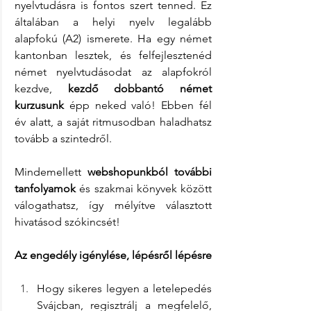
nyelvtudásra is fontos szert tenned. Ez 
általában a helyi nyelv legalább 
alapfokú (A2) ismerete. Ha egy német 
kantonban lesztek, és felfejlesztenéd 
német nyelvtudásodat az alapfokról 
kezdve, 
kezdő dobbantó német 
kurzusunk
 épp neked való! Ebben fél 
év alatt, a saját ritmusodban haladhatsz 
tovább a szintedről.
Mindemellett 
webshopunkból további 
tanfolyamok
 és szakmai könyvek között 
válogathatsz, így mélyítve választott 
hivatásod szókincsét!
Az engedély igénylése, lépésről lépésre
Hogy sikeres legyen a letelepedés 
Svájcban, regisztrálj a megfelelő, 