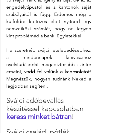
engedélytípustól és a kantonok saját 
szabályaitól is függ. Érdemes még a 
külföldre költözés előtt nyitnod egy 
nemzetközi számlát, hogy ne legyen 
kint problémád a banki ügyletekkel.
Ha szeretnéd svájci letelepedésedhez, 
a mindennapok kihívásaihoz 
nyelvtudásodat magabiztosabb szintre 
emelni, 
vedd fel velünk a kapcsolatot
! 
Megnézzük, hogyan tudnánk Neked a 
legjobban segíteni.
Svájci adóbevallás 
készítéssel kapcsolatban 
keress minket bátran
!
Svájci családi pótlék 