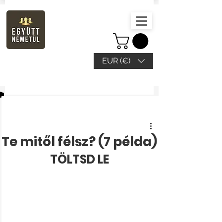
EUR (€)
Beitrag
Te mitől félsz? (7 példa)
TÖLTSD LE 