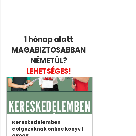
1 hónap alatt 
MAGABIZTOSABBAN 
NÉMETÜL? 
LEHETSÉGES! 
Kereskedelemben 
dolgozóknak online könyv | 
eBook