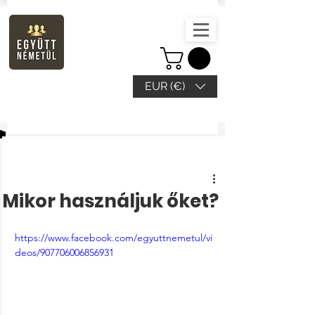
EUR (€)
Beitrag
Mikor használjuk őket?
https://www.facebook.com/egyuttnemetul/vi
deos/907706006856931