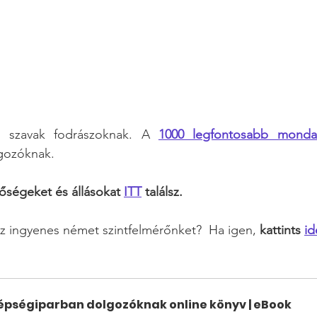
s szavak fodrászoknak. A 
1000 legfontosabb mondat
gozóknak. 
ségeket és állásokat 
ITT
 találsz.
az ingyenes német szintfelmérőnket?  Ha igen, 
kattints 
id
épségiparban dolgozóknak online könyv | eBook