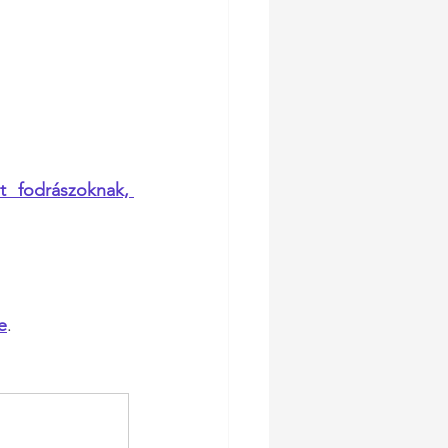
 fodrászoknak, 
e
. 