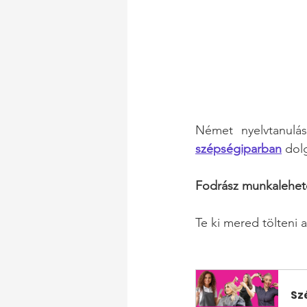
Német nyelvtanulá
szépségiparban
 dol
Fodrász munkalehető
Te ki mered tölteni 
Sz