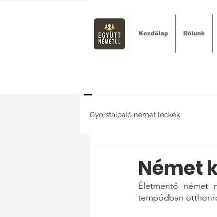
Kezdőlap
Rólunk
Gyorstalpaló német leckék
Német 
Életmentő német m
tempódban otthonról